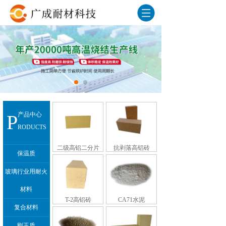
P
产品中心
RODUCTS
二级高铝二分片
抗剥落高铝砖
保温质
玻璃行业用耐火
材料
T-2高铝砖
CA71水泥
复合材料
刚玉质