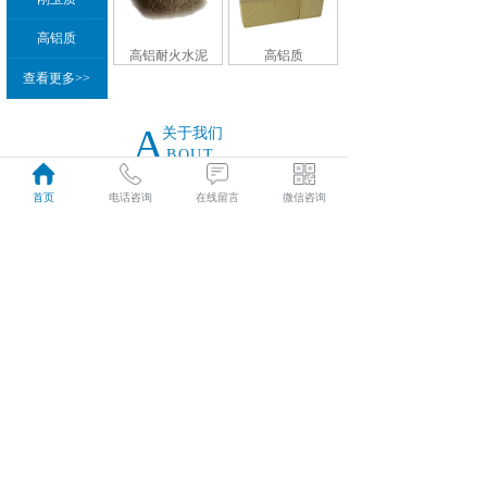
高铝质
高铝耐火水泥
高铝质
查看更多>>
A
关于我们
BOUT
首页
电话咨询
在线留言
微信咨询
河南成广耐材科技有限公司位于素有耐火材料
镇之称的——河南省新密市超化镇，距省会郑
州30公里，郑州机场西20公里，毗邻107国道
和京广、陇海两大铁路干线。交通运输...
C
案例展示
ASE CENTER