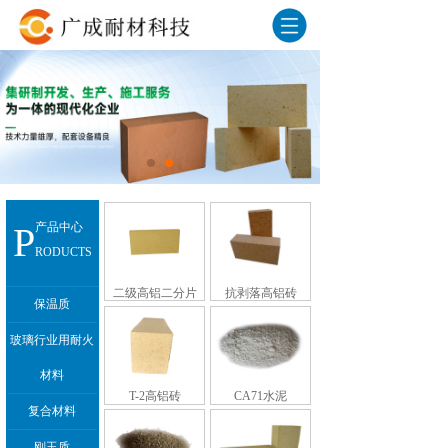
P
产品中心
RODUCTS
二级高铝二分片
抗剥落高铝砖
保温质
玻璃行业用耐火
材料
T-2高铝砖
CA71水泥
复合材料
刚玉质