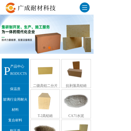
P
产品中心
RODUCTS
二级高铝二分片
抗剥落高铝砖
保温质
玻璃行业用耐火
材料
T-2高铝砖
CA71水泥
复合材料
刚玉质