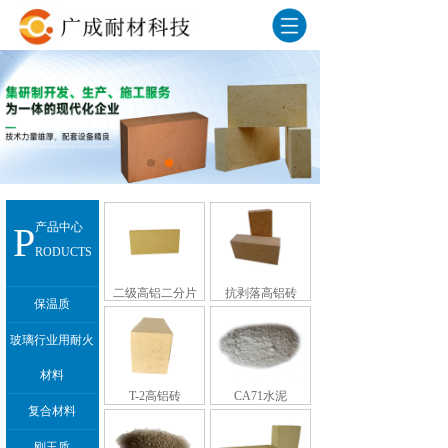
P
产品中心
RODUCTS
二级高铝二分片
抗剥落高铝砖
保温质
玻璃行业用耐火
材料
T-2高铝砖
CA71水泥
复合材料
刚玉质