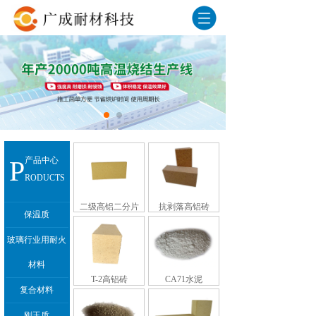
P
产品中心
RODUCTS
二级高铝二分片
抗剥落高铝砖
保温质
玻璃行业用耐火
材料
T-2高铝砖
CA71水泥
复合材料
刚玉质