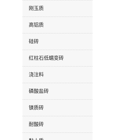
刚玉质
高铝质
硅砖
红柱石低蠕变砖
浇注料
磷酸盐砖
镁质砖
耐酸砖