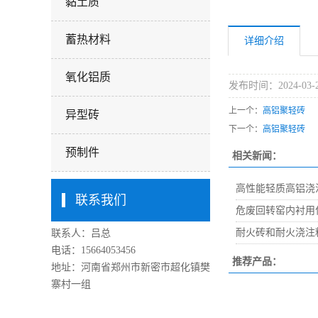
黏土质
蓄热材料
详细介绍
氧化铝质
发布时间：2024-03-
上一个：
高铝聚轻砖
异型砖
下一个：
高铝聚轻砖
预制件
相关新闻：
高性能轻质高铝浇
联系我们
危废回转窑内衬用
耐火砖和耐火浇注
联系人：吕总
电话：15664053456
推荐产品：
地址：河南省郑州市新密市超化镇樊
寨村一组