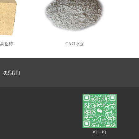
-2高铝砖
CA71水泥
联系我们
扫一扫