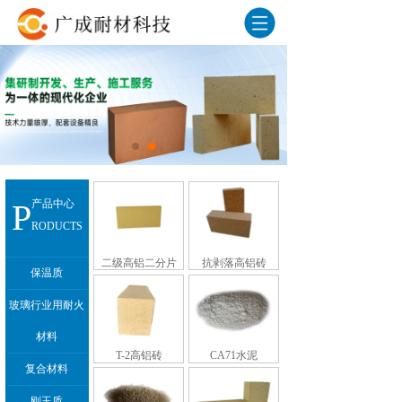
P
产品中心
RODUCTS
二级高铝二分片
抗剥落高铝砖
保温质
玻璃行业用耐火
材料
T-2高铝砖
CA71水泥
复合材料
刚玉质