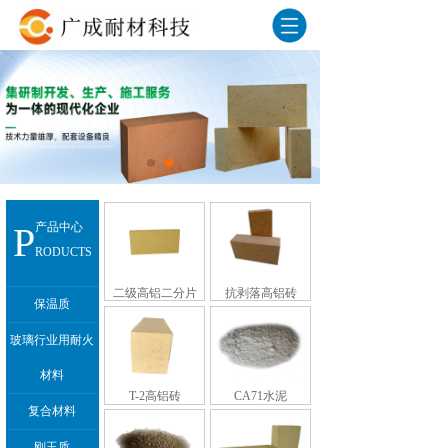
P
产品中心
RODUCTS
二级高铝二分片
抗剥落高铝砖
保温质
玻璃行业用耐火
材料
T-2高铝砖
CA71水泥
复合材料
刚玉质